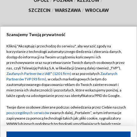
OPOLE
/
POZNAŃ
/
RZESZÓW
/
SZCZECIN
/
WARSZAWA
/
WROCŁAW
Szanujemy Twoją prywatność
Dołącz do nas:
Kliknij "Akceptuję i przechodzę do serwisu", aby wyrazić zgody na
korzystanie z technologii automatycznego śledzenia i zbierania danych,
TVP
dostęp do informacji na Twoim urządzeniu końcowym i ich
Abonament TVP
przechowywanie oraz na przetwarzanie Twoich danych osobowych przez
Regulamin TVP
nas, czyli Telewizję Polską S.A. w likwidacji (zwaną dalej również „TVP”),
Emisja w TVP
Zaufanych Partnerów z IAB* (1201 firm)
oraz pozostałych
Zaufanych
Polityka prywatności
Partnerów TVP (93 firm)
, w celach marketingowych (w tym do
Centrum informacji TVP
Moje zgody
zautomatyzowanego dopasowania reklam do Twoich zainteresowań i
mierzenia ich skuteczności) i pozostałych, które wskazujemy poniżej, a
Naziemna Telewizja Cyfrowa
Pomoc
także zgody na udostępnianie przez nas identyfikatora PPID do Google.
Sklep TVP
Biuro reklamy
Twoje dane osobowe zbierane podczas odwiedzania przez Ciebie naszych
Rada Programowa
poszczególnych serwisów
zwanych dalej „Portalem”, w tym informacje
Kontakt
zapisywane za pomocą technologii takich jak: pliki cookie, sygnalizatory
System NOS
WWW lub innych podobnych technologii umożliwiających świadczenie
dopasowanych i bezpiecznych usług, personalizację treści oraz reklam,
Informacje o nadawcy
Kanały
udostępnianie funkcji mediów społecznościowych oraz analizowanie