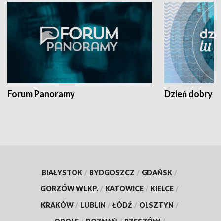
Forum Panoramy
Dzień dobry t
BIAŁYSTOK
/
BYDGOSZCZ
/
GDAŃSK
/
GORZÓW WLKP.
/
KATOWICE
/
KIELCE
/
KRAKÓW
/
LUBLIN
/
ŁÓDŹ
/
OLSZTYN
/