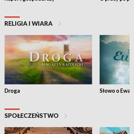
RELIGIA I WIARA
Droga
Słowo o Ewang
SPOŁECZEŃSTWO