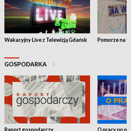
Wakacyjny Live z Telewizją Gdańsk
Pomorze na 
GOSPODARKA
Raport gospodarczy
O pracy po pr