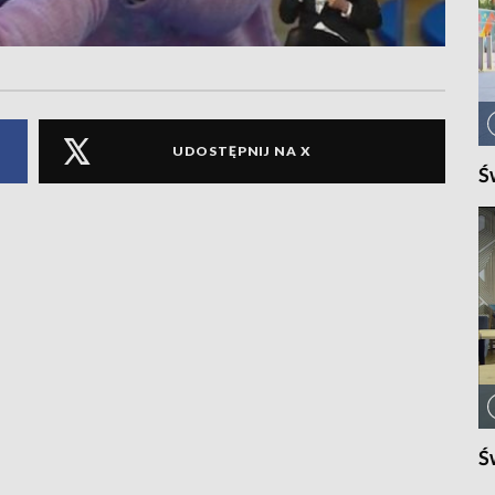
UDOSTĘPNIJ NA X
Ś
Ś