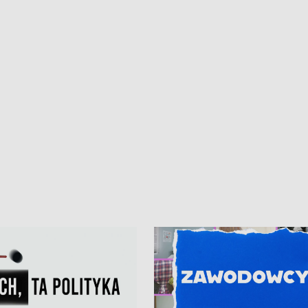
iczny dla Puckiego Szpitala • Na
witali Tour de Pologne
znów rekordowe upały