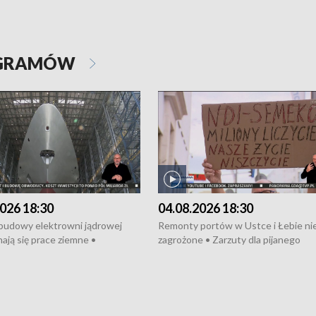
OGRAMÓW
026 18:30
04.08.2026 18:30
 budowy elektrowni jądrowej
Remonty portów w Ustce i Łebie ni
ają się prace ziemne •
zagrożone • Zarzuty dla pijanego
o umowę na budowę obwodnicy
kierowcy ciągnika • Protest
u Gdańskiego • Za kilka dni
poszkodowanych przez dewelopera
e ORP „Wicher” • 18 milionów
Gdyni • Milion zł dla dzieci z UCK od
a inwestycje w szkołach w Rumi
Cancer Fighters • Efekty wpisu Gdy
owie • Nowy sprzęt
Listę UNESCO • Kaszubscy kuczerz