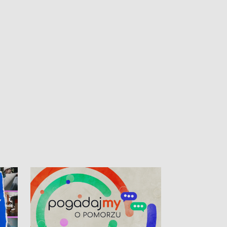
kibiców na trasie przejazdu peletonu
Tour de Pologne przez Kaszuby