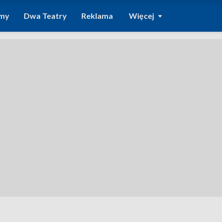
amy
Dwa Teatry
Reklama
Więcej