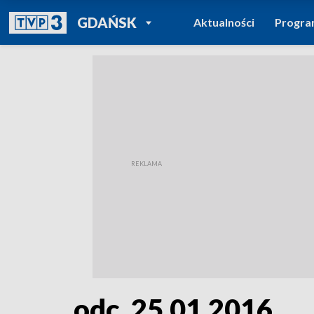
POWRÓT DO
GDAŃSK
Aktualności
Progr
TVP REGIONY
odc. 25.01.2016