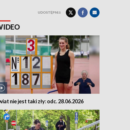
UDOSTĘPNIJ:
WIDEO
wiat nie jest taki zły: odc. 28.06.2026